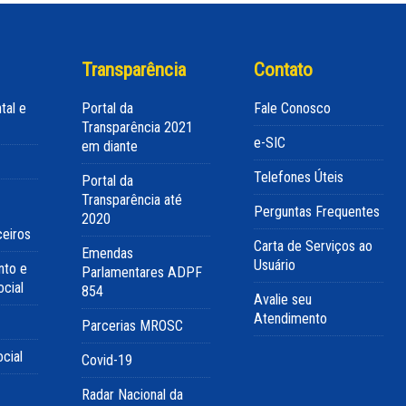
Transparência
Contato
tal e
Portal da
Fale Conosco
Transparência 2021
e-SIC
em diante
Telefones Úteis
Portal da
Transparência até
Perguntas Frequentes
2020
ceiros
Carta de Serviços ao
Emendas
Usuário
nto e
Parlamentares ADPF
cial
854
Avalie seu
Atendimento
Parcerias MROSC
cial
Covid-19
Radar Nacional da