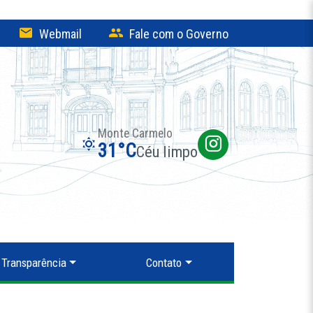
Webmail
Fale com o Governo
Monte Carmelo
31°C
Céu limpo
Transparência
Contato