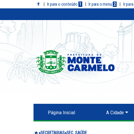
|
Ir para o conteúdo
1
|
Ir para o menu
2
|
Ir par
Página Inicial
A Cidade
Prefeitura de Monte Carmelo
SECRETARIAS
SEC. SAÚDE