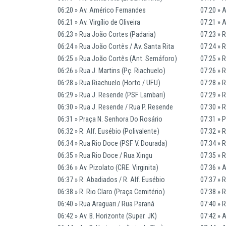
06:20 » Av. Américo Fernandes
07:20 » 
06:21 » Av. Virgílio de Oliveira
07:21 » A
06:23 » Rua João Cortes (Padaria)
07:23 » 
06:24 » Rua João Cortês / Av. Santa Rita
07:24 » 
06:25 » Rua João Cortês (Ant. Semáforo)
07:25 » 
06:26 » Rua J. Martins (Pç. Riachuelo)
07:26 » R
06:28 » Rua Riachuelo (Horto / UFU)
07:28 » 
06:29 » Rua J. Resende (PSF Lambari)
07:29 » 
06:30 » Rua J. Resende / Rua P. Resende
07:30 » 
06:31 » Praça N. Senhora Do Rosário
07:31 » 
06:32 » R. Alf. Eusébio (Polivalente)
07:32 » R
06:34 » Rua Rio Doce (PSF V. Dourada)
07:34 » 
06:35 » Rua Rio Doce / Rua Xingu
07:35 » 
06:36 » Av. Pizolato (CRE. Virginita)
07:36 » A
06:37 » R. Abadiados / R. Alf. Eusébio
07:37 » R
06:38 » R. Rio Claro (Praça Cemitério)
07:38 » R
06:40 » Rua Araguari / Rua Paraná
07:40 » 
06:42 » Av. B. Horizonte (Super. JK)
07:42 » A