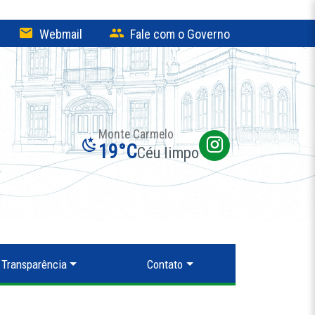
Webmail
Fale com o Governo
Monte Carmelo
19°C
Céu limpo
Transparência
Contato