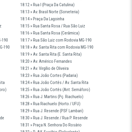
18:12 » Rua I (Praça Da Catulina)
18:13 » Av. Brasil Norte (Sorveteria)
18:14 » Praça Da Lagoinha
z
18:15 » Rua Santa Rosa / Rua São Luiz
18:16 » Rua Santa Rosa (Cerâmica)
G-190
18:17 » Rua São Luiz com Rodovia MG-190
MG-190
18:18 » Av. Santa Rita com Rodovia MG-190
18:19 » Av. Santa Rita (E. Santa Rita)
18:20 » Av. Américo Fernandes
18:21 » Av. Virgílio de Oliveira
18:23 » Rua João Cortes (Padaria)
ita
18:24 » Rua João Cortês / Av. Santa Rita
oro)
18:25 » Rua João Cortês (Ant. Semáforo)
18:26 » Rua J. Martins (Pç. Riachuelo)
18:28 » Rua Riachuelo (Horto / UFU)
18:29 » Rua J. Resende (PSF Lambari)
nde
18:30 » Rua J. Resende / Rua P. Resende
18:31 » Praça N. Senhora Do Rosário
18:32 » R. Alf. Eusébio (Polivalente)