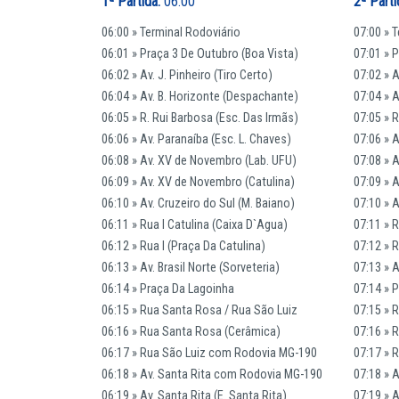
1ª Partida:
06:00
2ª Parti
06:00 » Terminal Rodoviário
07:00 » 
06:01 » Praça 3 De Outubro (Boa Vista)
07:01 » 
06:02 » Av. J. Pinheiro (Tiro Certo)
07:02 » A
06:04 » Av. B. Horizonte (Despachante)
07:04 » 
06:05 » R. Rui Barbosa (Esc. Das Irmãs)
07:05 » 
06:06 » Av. Paranaíba (Esc. L. Chaves)
07:06 » A
06:08 » Av. XV de Novembro (Lab. UFU)
07:08 » 
06:09 » Av. XV de Novembro (Catulina)
07:09 » 
06:10 » Av. Cruzeiro do Sul (M. Baiano)
07:10 » A
06:11 » Rua I Catulina (Caixa D`Agua)
07:11 » 
06:12 » Rua I (Praça Da Catulina)
07:12 » R
06:13 » Av. Brasil Norte (Sorveteria)
07:13 » A
06:14 » Praça Da Lagoinha
07:14 » 
06:15 » Rua Santa Rosa / Rua São Luiz
07:15 » 
06:16 » Rua Santa Rosa (Cerâmica)
07:16 » 
06:17 » Rua São Luiz com Rodovia MG-190
07:17 » 
06:18 » Av. Santa Rita com Rodovia MG-190
07:18 » 
06:19 » Av. Santa Rita (E. Santa Rita)
07:19 » A