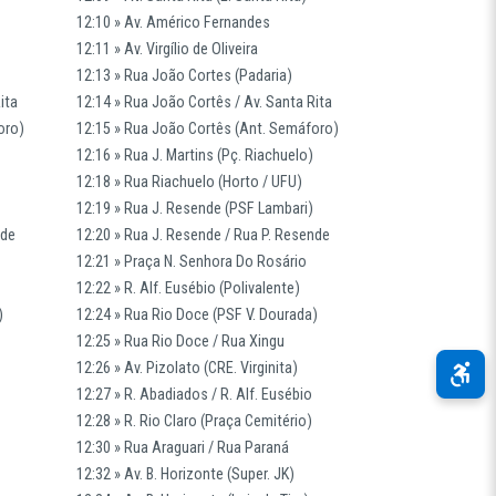
12:10 » Av. Américo Fernandes
12:11 » Av. Virgílio de Oliveira
12:13 » Rua João Cortes (Padaria)
ita
12:14 » Rua João Cortês / Av. Santa Rita
oro)
12:15 » Rua João Cortês (Ant. Semáforo)
12:16 » Rua J. Martins (Pç. Riachuelo)
12:18 » Rua Riachuelo (Horto / UFU)
12:19 » Rua J. Resende (PSF Lambari)
nde
12:20 » Rua J. Resende / Rua P. Resende
12:21 » Praça N. Senhora Do Rosário
12:22 » R. Alf. Eusébio (Polivalente)
)
12:24 » Rua Rio Doce (PSF V. Dourada)
12:25 » Rua Rio Doce / Rua Xingu
12:26 » Av. Pizolato (CRE. Virginita)
12:27 » R. Abadiados / R. Alf. Eusébio
12:28 » R. Rio Claro (Praça Cemitério)
12:30 » Rua Araguari / Rua Paraná
12:32 » Av. B. Horizonte (Super. JK)