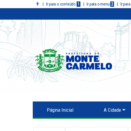
|
Ir para o conteúdo
1
|
Ir para o menu
2
|
Ir par
Página Inicial
A Cidade
Prefeitura de Monte Carmelo