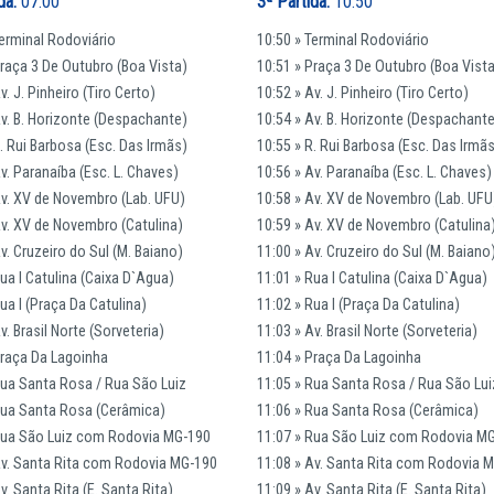
da:
07:00
3ª Partida:
10:50
Terminal Rodoviário
10:50 » Terminal Rodoviário
Praça 3 De Outubro (Boa Vista)
10:51 » Praça 3 De Outubro (Boa Vist
v. J. Pinheiro (Tiro Certo)
10:52 » Av. J. Pinheiro (Tiro Certo)
Av. B. Horizonte (Despachante)
10:54 » Av. B. Horizonte (Despachant
R. Rui Barbosa (Esc. Das Irmãs)
10:55 » R. Rui Barbosa (Esc. Das Irmã
v. Paranaíba (Esc. L. Chaves)
10:56 » Av. Paranaíba (Esc. L. Chaves)
Av. XV de Novembro (Lab. UFU)
10:58 » Av. XV de Novembro (Lab. UFU
Av. XV de Novembro (Catulina)
10:59 » Av. XV de Novembro (Catulina
v. Cruzeiro do Sul (M. Baiano)
11:00 » Av. Cruzeiro do Sul (M. Baiano
Rua I Catulina (Caixa D`Agua)
11:01 » Rua I Catulina (Caixa D`Agua)
ua I (Praça Da Catulina)
11:02 » Rua I (Praça Da Catulina)
v. Brasil Norte (Sorveteria)
11:03 » Av. Brasil Norte (Sorveteria)
Praça Da Lagoinha
11:04 » Praça Da Lagoinha
Rua Santa Rosa / Rua São Luiz
11:05 » Rua Santa Rosa / Rua São Lui
Rua Santa Rosa (Cerâmica)
11:06 » Rua Santa Rosa (Cerâmica)
Rua São Luiz com Rodovia MG-190
11:07 » Rua São Luiz com Rodovia M
Av. Santa Rita com Rodovia MG-190
11:08 » Av. Santa Rita com Rodovia 
v. Santa Rita (E. Santa Rita)
11:09 » Av. Santa Rita (E. Santa Rita)