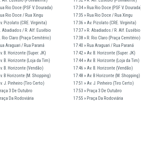
Rua Rio Doce (PSF V. Dourada)
17:34 » Rua Rio Doce (PSF V. Dourada
Rua Rio Doce / Rua Xingu
17:35 » Rua Rio Doce / Rua Xingu
v. Pizolato (CRE. Virginita)
17:36 » Av. Pizolato (CRE. Virginita)
. Abadiados / R. Alf. Eusébio
17:37 » R. Abadiados / R. Alf. Eusébio
. Rio Claro (Praça Cemitério)
17:38 » R. Rio Claro (Praça Cemitério)
Rua Araguari / Rua Paraná
17:40 » Rua Araguari / Rua Paraná
v. B. Horizonte (Super. JK)
17:42 » Av. B. Horizonte (Super. JK)
v. B. Horizonte (Loja da Tim)
17:44 » Av. B. Horizonte (Loja da Tim)
Av. B. Horizonte (Vendão)
17:46 » Av. B. Horizonte (Vendão)
Av. B Horizonte (M. Shopping)
17:48 » Av. B Horizonte (M. Shopping)
v. J. Pinheiro (Tiro Certo)
17:51 » Av. J. Pinheiro (Tiro Certo)
Praça 3 De Outubro
17:53 » Praça 3 De Outubro
Praça Da Rodoviária
17:55 » Praça Da Rodoviária