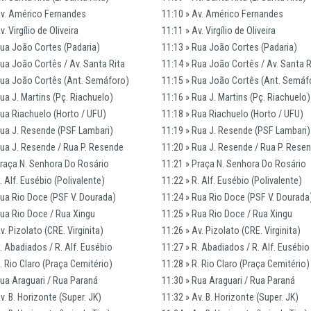
Av. Américo Fernandes
11:10 » Av. Américo Fernandes
v. Virgílio de Oliveira
11:11 » Av. Virgílio de Oliveira
Rua João Cortes (Padaria)
11:13 » Rua João Cortes (Padaria)
Rua João Cortês / Av. Santa Rita
11:14 » Rua João Cortês / Av. Santa R
Rua João Cortês (Ant. Semáforo)
11:15 » Rua João Cortês (Ant. Semáf
ua J. Martins (Pç. Riachuelo)
11:16 » Rua J. Martins (Pç. Riachuelo)
Rua Riachuelo (Horto / UFU)
11:18 » Rua Riachuelo (Horto / UFU)
Rua J. Resende (PSF Lambari)
11:19 » Rua J. Resende (PSF Lambari)
Rua J. Resende / Rua P. Resende
11:20 » Rua J. Resende / Rua P. Rese
Praça N. Senhora Do Rosário
11:21 » Praça N. Senhora Do Rosário
. Alf. Eusébio (Polivalente)
11:22 » R. Alf. Eusébio (Polivalente)
Rua Rio Doce (PSF V. Dourada)
11:24 » Rua Rio Doce (PSF V. Dourada
Rua Rio Doce / Rua Xingu
11:25 » Rua Rio Doce / Rua Xingu
v. Pizolato (CRE. Virginita)
11:26 » Av. Pizolato (CRE. Virginita)
. Abadiados / R. Alf. Eusébio
11:27 » R. Abadiados / R. Alf. Eusébio
. Rio Claro (Praça Cemitério)
11:28 » R. Rio Claro (Praça Cemitério)
Rua Araguari / Rua Paraná
11:30 » Rua Araguari / Rua Paraná
v. B. Horizonte (Super. JK)
11:32 » Av. B. Horizonte (Super. JK)