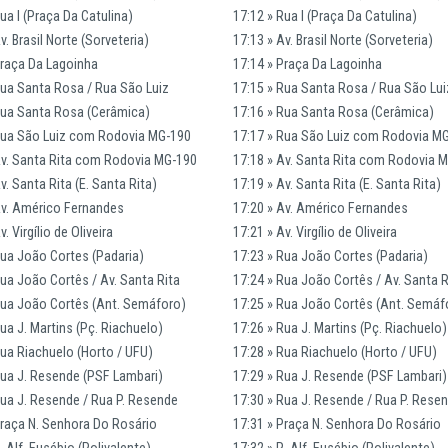
ua I (Praça Da Catulina)
17:12 » Rua I (Praça Da Catulina)
v. Brasil Norte (Sorveteria)
17:13 » Av. Brasil Norte (Sorveteria)
Praça Da Lagoinha
17:14 » Praça Da Lagoinha
Rua Santa Rosa / Rua São Luiz
17:15 » Rua Santa Rosa / Rua São Lui
Rua Santa Rosa (Cerâmica)
17:16 » Rua Santa Rosa (Cerâmica)
Rua São Luiz com Rodovia MG-190
17:17 » Rua São Luiz com Rodovia M
Av. Santa Rita com Rodovia MG-190
17:18 » Av. Santa Rita com Rodovia 
v. Santa Rita (E. Santa Rita)
17:19 » Av. Santa Rita (E. Santa Rita)
Av. Américo Fernandes
17:20 » Av. Américo Fernandes
v. Virgílio de Oliveira
17:21 » Av. Virgílio de Oliveira
Rua João Cortes (Padaria)
17:23 » Rua João Cortes (Padaria)
Rua João Cortês / Av. Santa Rita
17:24 » Rua João Cortês / Av. Santa R
Rua João Cortês (Ant. Semáforo)
17:25 » Rua João Cortês (Ant. Semáf
ua J. Martins (Pç. Riachuelo)
17:26 » Rua J. Martins (Pç. Riachuelo)
Rua Riachuelo (Horto / UFU)
17:28 » Rua Riachuelo (Horto / UFU)
Rua J. Resende (PSF Lambari)
17:29 » Rua J. Resende (PSF Lambari)
Rua J. Resende / Rua P. Resende
17:30 » Rua J. Resende / Rua P. Rese
Praça N. Senhora Do Rosário
17:31 » Praça N. Senhora Do Rosário
. Alf. Eusébio (Polivalente)
17:32 » R. Alf. Eusébio (Polivalente)