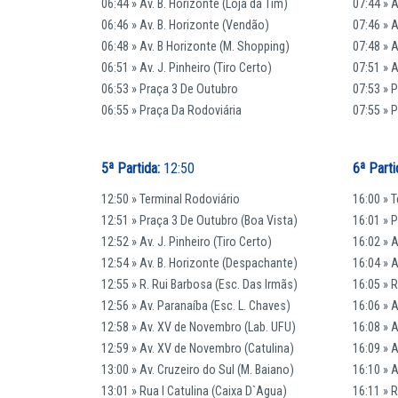
06:44 » Av. B. Horizonte (Loja da Tim)
07:44 » A
06:46 » Av. B. Horizonte (Vendão)
07:46 » 
06:48 » Av. B Horizonte (M. Shopping)
07:48 » 
06:51 » Av. J. Pinheiro (Tiro Certo)
07:51 » A
06:53 » Praça 3 De Outubro
07:53 » 
06:55 » Praça Da Rodoviária
07:55 » 
5ª Partida:
12:50
6ª Parti
12:50 » Terminal Rodoviário
16:00 » 
12:51 » Praça 3 De Outubro (Boa Vista)
16:01 » 
12:52 » Av. J. Pinheiro (Tiro Certo)
16:02 » A
12:54 » Av. B. Horizonte (Despachante)
16:04 » 
12:55 » R. Rui Barbosa (Esc. Das Irmãs)
16:05 » 
12:56 » Av. Paranaíba (Esc. L. Chaves)
16:06 » A
12:58 » Av. XV de Novembro (Lab. UFU)
16:08 » 
12:59 » Av. XV de Novembro (Catulina)
16:09 » 
13:00 » Av. Cruzeiro do Sul (M. Baiano)
16:10 » A
13:01 » Rua I Catulina (Caixa D`Agua)
16:11 » 