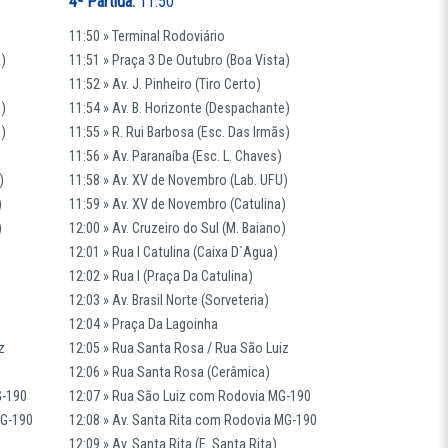
4ª Partida:
11:50
11:50 » Terminal Rodoviário
a)
11:51 » Praça 3 De Outubro (Boa Vista)
11:52 » Av. J. Pinheiro (Tiro Certo)
e)
11:54 » Av. B. Horizonte (Despachante)
s)
11:55 » R. Rui Barbosa (Esc. Das Irmãs)
11:56 » Av. Paranaíba (Esc. L. Chaves)
)
11:58 » Av. XV de Novembro (Lab. UFU)
)
11:59 » Av. XV de Novembro (Catulina)
)
12:00 » Av. Cruzeiro do Sul (M. Baiano)
12:01 » Rua I Catulina (Caixa D`Agua)
12:02 » Rua I (Praça Da Catulina)
12:03 » Av. Brasil Norte (Sorveteria)
12:04 » Praça Da Lagoinha
z
12:05 » Rua Santa Rosa / Rua São Luiz
12:06 » Rua Santa Rosa (Cerâmica)
G-190
12:07 » Rua São Luiz com Rodovia MG-190
MG-190
12:08 » Av. Santa Rita com Rodovia MG-190
12:09 » Av. Santa Rita (E. Santa Rita)