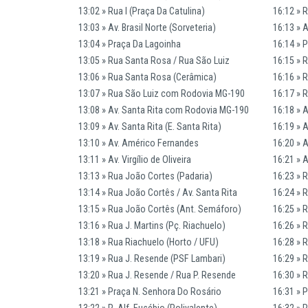
13:02 » Rua I (Praça Da Catulina)
16:12 » R
13:03 » Av. Brasil Norte (Sorveteria)
16:13 » A
13:04 » Praça Da Lagoinha
16:14 » 
13:05 » Rua Santa Rosa / Rua São Luiz
16:15 » 
13:06 » Rua Santa Rosa (Cerâmica)
16:16 » 
13:07 » Rua São Luiz com Rodovia MG-190
16:17 » 
13:08 » Av. Santa Rita com Rodovia MG-190
16:18 » 
13:09 » Av. Santa Rita (E. Santa Rita)
16:19 » A
13:10 » Av. Américo Fernandes
16:20 » 
13:11 » Av. Virgílio de Oliveira
16:21 » A
13:13 » Rua João Cortes (Padaria)
16:23 » 
13:14 » Rua João Cortês / Av. Santa Rita
16:24 » 
13:15 » Rua João Cortês (Ant. Semáforo)
16:25 » 
13:16 » Rua J. Martins (Pç. Riachuelo)
16:26 » R
13:18 » Rua Riachuelo (Horto / UFU)
16:28 » 
13:19 » Rua J. Resende (PSF Lambari)
16:29 » 
13:20 » Rua J. Resende / Rua P. Resende
16:30 » 
13:21 » Praça N. Senhora Do Rosário
16:31 » 
13:22 » R. Alf. Eusébio (Polivalente)
16:32 » R