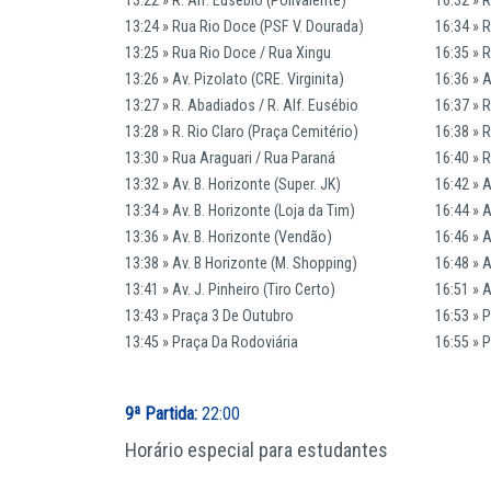
13:24 » Rua Rio Doce (PSF V. Dourada)
16:34 » 
13:25 » Rua Rio Doce / Rua Xingu
16:35 » 
13:26 » Av. Pizolato (CRE. Virginita)
16:36 » A
13:27 » R. Abadiados / R. Alf. Eusébio
16:37 » R
13:28 » R. Rio Claro (Praça Cemitério)
16:38 » R
13:30 » Rua Araguari / Rua Paraná
16:40 » 
13:32 » Av. B. Horizonte (Super. JK)
16:42 » A
13:34 » Av. B. Horizonte (Loja da Tim)
16:44 » A
13:36 » Av. B. Horizonte (Vendão)
16:46 » 
13:38 » Av. B Horizonte (M. Shopping)
16:48 » 
13:41 » Av. J. Pinheiro (Tiro Certo)
16:51 » A
13:43 » Praça 3 De Outubro
16:53 » 
13:45 » Praça Da Rodoviária
16:55 » 
9ª Partida:
22:00
Horário especial para estudantes