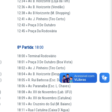
12:34 » Av. B. Horizonte (Loja da Tim)
12:36 » Av. B. Horizonte (Vendão)
12:38 » Av. B Horizonte (M. Shopping)
12:41 » Av. J. Pinheiro (Tiro Certo)
12:43 » Praça 3 De Outubro
12:45 » Praça Da Rodoviária
8ª Partida:
18:00
18:00 » Terminal Rodoviário
a)
18:01 » Praça 3 De Outubro (Boa Vista)
18:02 » Av. J. Pinheiro (Tiro Certo)
e)
18:04 » Av. B. Horizonte (Despachante)
s)
18:05 » R. Rui Barbosa (Esc. Das Irmãs)
18:06 » Av. Paranaíba (Esc. L. Chaves)
)
18:08 » Av. XV de Novembro (Lab. UFU)
)
18:09 » Av. XV de Novembro (Catulina)
)
18:10 » Av. Cruzeiro do Sul (M. Baiano)
18:11 » Rua I Catulina (Caixa D`Agua)