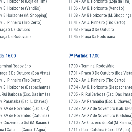
v. B. Horizonte (Loja da Tim)
11:34 » Av. B. Horizonte (Loja da Tim)
Av. B. Horizonte (Vendão)
11:36 » Av. B. Horizonte (Vendão)
Av. B Horizonte (M. Shopping)
11:38 » Av. B Horizonte (M. Shopping)
v. J. Pinheiro (Tiro Certo)
11:41 » Av. J. Pinheiro (Tiro Certo)
Praça 3 De Outubro
11:43 » Praça 3 De Outubro
Praça Da Rodoviária
11:45 » Praça Da Rodoviária
da:
16:00
7ª Partida:
17:00
Terminal Rodoviário
17:00 » Terminal Rodoviário
Praça 3 De Outubro (Boa Vista)
17:01 » Praça 3 De Outubro (Boa Vist
v. J. Pinheiro (Tiro Certo)
17:02 » Av. J. Pinheiro (Tiro Certo)
Av. B. Horizonte (Despachante)
17:04 » Av. B. Horizonte (Despachant
R. Rui Barbosa (Esc. Das Irmãs)
17:05 » R. Rui Barbosa (Esc. Das Irmã
v. Paranaíba (Esc. L. Chaves)
17:06 » Av. Paranaíba (Esc. L. Chaves)
Av. XV de Novembro (Lab. UFU)
17:08 » Av. XV de Novembro (Lab. UFU
Av. XV de Novembro (Catulina)
17:09 » Av. XV de Novembro (Catulina
v. Cruzeiro do Sul (M. Baiano)
17:10 » Av. Cruzeiro do Sul (M. Baiano
Rua I Catulina (Caixa D`Agua)
17:11 » Rua I Catulina (Caixa D`Agua)