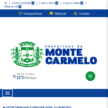
|
Ir para o conteúdo
1
|
Ir para o menu
2
|
Ir para o rodapé
3
|
Mapa do site
4
Transparência
Webmail
Contato
Monte Carmelo
22°C
Céu limpo
Prefeitura de Monte Carmelo
SECRETARIAS
PROCURADORIA GERAL DO MUNICÍPIO