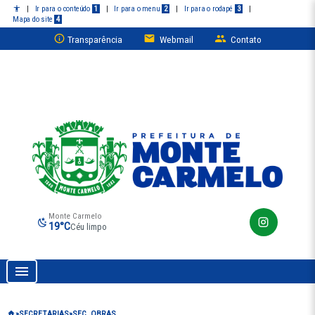
|
Ir para o conteúdo
1
|
Ir para o menu
2
|
Ir para o rodapé
3
|
Mapa do site
4
Transparência
Webmail
Contato
Monte Carmelo
19°C
Céu limpo
Prefeitura de Monte Carmelo
SECRETARIAS
SEC. OBRAS