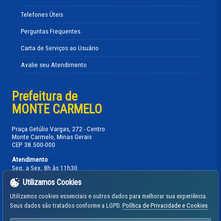
Telefones Úteis
Perguntas Frequentes
Carta de Serviços ao Usuário
Avalie seu Atendimento
Prefeitura de
MONTE CARMELO
Praça Getúlio Vargas, 272 - Centro
Monte Carmelo, Minas Gerais
CEP 38.500-000
Atendimento
Seg. a Sex. 8h às 11h30
13h30 às 17h
Utilizamos Cookies
Telefones:
Utilizamos cookies essenciais e outros dados para melhorar sua experiência.
(34) 3842-5880
PABX Administrativo:
Seus dados são tratados conforme a LGPD.
Política de Privacidade e Cookies
(34) 3842-5739
Gabinete Prefeito: