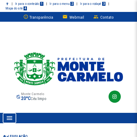
|
Ir para o conteúdo
1
|
Ir para o menu
2
|
Ir para o rodapé
3
|
Mapa do site
4
Transparência
Webmail
Contato
Monte Carmelo
20°C
Céu limpo
Prefeitura de Monte Carmelo
LEGISLAÇÃO