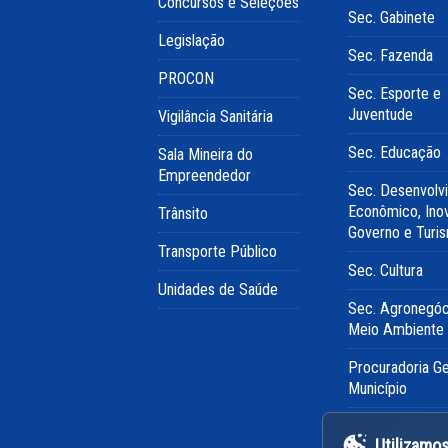
Concursos e Seleções
Sec. Gabinete
Legislação
Sec. Fazenda
PROCON
Sec. Esporte e
Juventude
Vigilância Sanitária
Sec. Educação
Sala Mineira do
Empreendedor
Sec. Desenvolv
Econômico, Ino
Trânsito
Governo e Turi
Transporte Público
Sec. Cultura
Unidades de Saúde
Sec. Agronegóc
Meio Ambiente
Procuradoria Ge
Município
Departamento
Utilizamo
Municipal de Ág