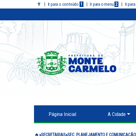
|
Ir para o conteúdo
1
|
Ir para o menu
2
|
Ir par
Página Inicial
A Cidade
Prefeitura de Monte Carmelo
SECRETARIAS
SEC. PLANEJAMENTO E COMUNICAÇÃO