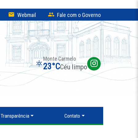
Webmail
Fale com o Governo
Monte Carmelo
23°C
Céu limpo
Transparência
Contato