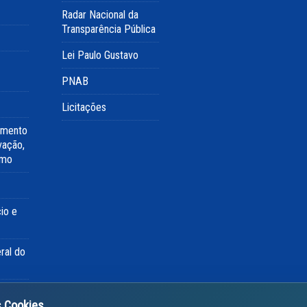
Radar Nacional da
Transparência Pública
Lei Paulo Gustavo
PNAB
Licitações
imento
vação,
smo
io e
ral do
s Cookies
ua e