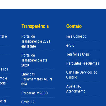
Transparência
Contato
tal e
Portal da
Fale Conosco
Transparência 2021
e-SIC
em diante
Telefones Úteis
Portal da
Transparência até
Perguntas Frequentes
2020
ceiros
Carta de Serviços ao
Emendas
Usuário
nto e
Parlamentares ADPF
cial
854
Avalie seu
Atendimento
Parcerias MROSC
cial
Covid-19