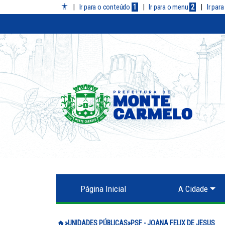
|
Ir para o conteúdo
1
|
Ir para o menu
2
|
Ir par
Página Inicial
A Cidade
Prefeitura de Monte Carmelo
UNIDADES PÚBLICAS
PSF - JOANA FELIX DE JESUS