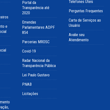
Telefones Úteis
Portal da
Transparência até
Perguntas Frequentes
2020
ceiros
Carta de Serviços ao
Emendas
Usuário
nto e
Parlamentares ADPF
cial
854
Avalie seu
Atendimento
Parcerias MROSC
cial
Covid-19
Radar Nacional da
Transparência Pública
Lei Paulo Gustavo
PNAB
Licitações
imento
vação,