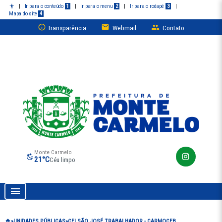
|
Ir para o conteúdo
1
|
Ir para o menu
2
|
Ir para o rodapé
3
|
Mapa do site
4
Transparência
Webmail
Contato
Monte Carmelo
21°C
Céu limpo
Prefeitura de Monte Carmelo
UNIDADES PÚBLICAS
CEI SÃO JOSÉ TRABALHADOR - CARMOCEB