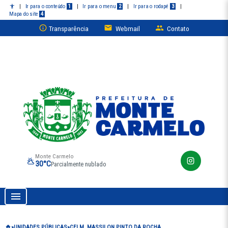
|
Ir para o conteúdo
1
|
Ir para o menu
2
|
Ir para o rodapé
3
|
Mapa do site
4
Transparência
Webmail
Contato
Monte Carmelo
30°C
Parcialmente nublado
Prefeitura de Monte Carmelo
UNIDADES PÚBLICAS
CEI M. MASSILON PINTO DA ROCHA