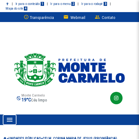
|
Ir para o conteúdo
1
|
Ir para o menu
2
|
Ir para o rodapé
3
|
Mapa do site
4
Transparência
Webmail
Contato
Monte Carmelo
19°C
Céu limpo
Prefeitura de Monte Carmelo
UNIDADES PÚBLICAS
CEI M. CORINA MARIA DE JESUS (PROINFÂNCIA)