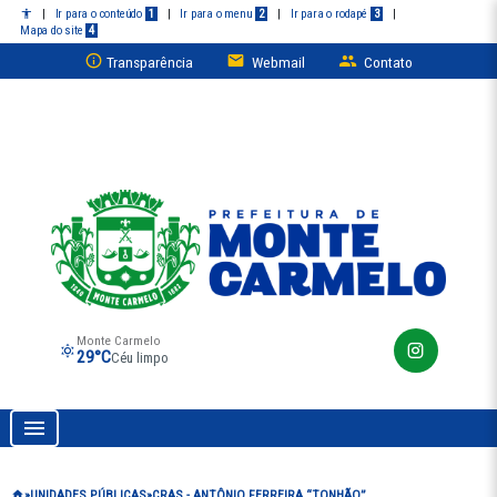
|
Ir para o conteúdo
1
|
Ir para o menu
2
|
Ir para o rodapé
3
|
Mapa do site
4
Transparência
Webmail
Contato
Monte Carmelo
29°C
Céu limpo
Prefeitura de Monte Carmelo
UNIDADES PÚBLICAS
CRAS - ANTÔNIO FERREIRA “TONHÃO”