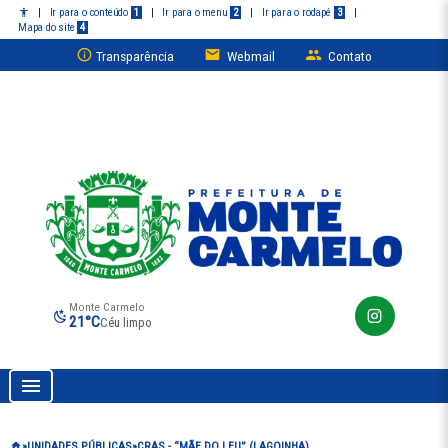
|
Ir para o conteúdo
1
|
Ir para o menu
2
|
Ir para o rodapé
3
|
Mapa do site
4
Transparência
Webmail
Contato
Monte Carmelo
21°C
Céu limpo
Prefeitura de Monte Carmelo
UNIDADES PÚBLICAS
CRAS - “MÃE DO LEU” (LAGOINHA)