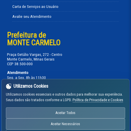
Carta de Serviços ao Usuário
Avalie seu Atendimento
Prefeitura de
MONTE CARMELO
Praça Getúlio Vargas, 272 - Centro
Monte Carmelo, Minas Gerais
CEP 38.500-000
Atendimento
Seg. a Sex. 8h às 11h30
13h30 às 17h
Utilizamos Cookies
Telefones:
Utilizamos cookies essenciais e outros dados para melhorar sua experiência.
(34) 3842-5880
PABX Administrativo:
Seus dados são tratados conforme a LGPD.
Política de Privacidade e Cookies
(34) 3842-5739
Gabinete Prefeito:
Instagram
Aceitar Todos
Mapa do Site
Aceitar Necessários
Política de Privacidade