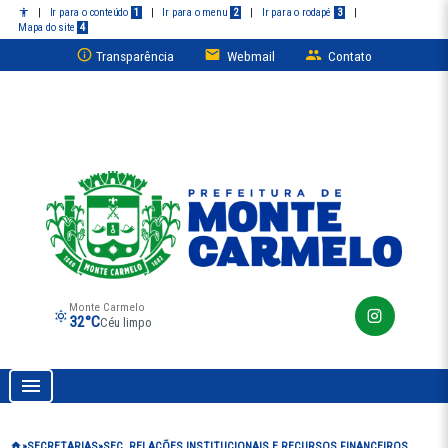
|
Ir para o conteúdo
1
|
Ir para o menu
2
|
Ir para o rodapé
3
|
Mapa do site
4
Transparência
Webmail
Contato
Monte Carmelo
32°C
Céu limpo
Prefeitura de Monte Carmelo
SECRETARIAS
SEC. RELAÇÕES INSTITUCIONAIS E RECURSOS FINANCEIROS